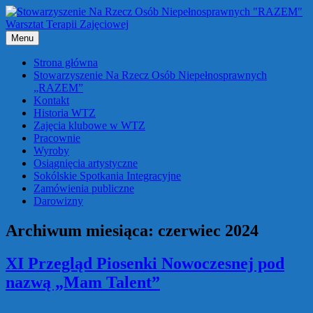
Przejdź
do
treści
Menu
Strona główna
Stowarzyszenie Na Rzecz Osób Niepełnosprawnych
„RAZEM”
Kontakt
Historia WTZ
Zajęcia klubowe w WTZ
Pracownie
Wyroby
Osiągnięcia artystyczne
Sokólskie Spotkania Integracyjne
Zamówienia publiczne
Darowizny
Archiwum miesiąca:
czerwiec 2024
XI Przegląd Piosenki Nowoczesnej pod
nazwą „Mam Talent”