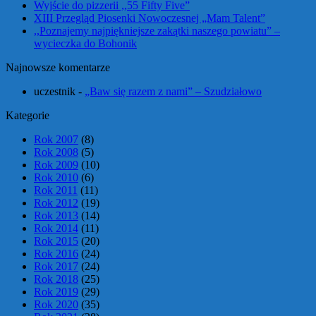
Wyjście do pizzerii ,,55 Fifty Five”
XIII Przegląd Piosenki Nowoczesnej „Mam Talent”
,,Poznajemy najpiękniejsze zakątki naszego powiatu” –
wycieczka do Bohonik
Najnowsze komentarze
uczestnik
-
„Baw się razem z nami” – Szudziałowo
Kategorie
Rok 2007
(8)
Rok 2008
(5)
Rok 2009
(10)
Rok 2010
(6)
Rok 2011
(11)
Rok 2012
(19)
Rok 2013
(14)
Rok 2014
(11)
Rok 2015
(20)
Rok 2016
(24)
Rok 2017
(24)
Rok 2018
(25)
Rok 2019
(29)
Rok 2020
(35)