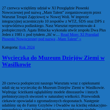
27 czerwca wzięliśmy udział w XI Przeglądzie Piosenki
Nowoczesnej pod nazwą „Mam Talent” zorganizowanym przez
Warsztat Terapii Zajęciowej w Nowej Woli. W imprezie
integracyjnej uczestniczyło 10 zespołów z WTZ, ŚDS oraz DPS z
województwa podlaskiego. Nasz Warsztat reprezentowało 4
podopiecznych. Agata Bitiucka wykonała utwór zespołu Dwa Plus
Jeden z 1981 r. pod tytułem „Iść w…
Read More: XI Przegląd
Piosenki Nowoczesnej pod nazwą „Mam Talent” »
Kategoria:
Rok 2024
Wycieczka do Muzeum Dziejów Ziemi w
Wasilkowie
20 czerwca podopieczni naszego Warsztatu wraz z opiekunami
udali się na wycieczkę do Muzeum Dziejów Ziemi w Wasilkowie.
Wędrując ścieżkami oglądaliśmy modele dinozaurów i innych
prehistorycznych stworzeń w naturalnej wielkości. Przewodnik
ciekawie opowiadał o zgromadzonych eksponatach. Następnie
udaliśmy się do Farmy Grzybów i Owadów na ścieżkę edukacyjno-
przyrodniczą, przy której rozlokowano powiększone modele