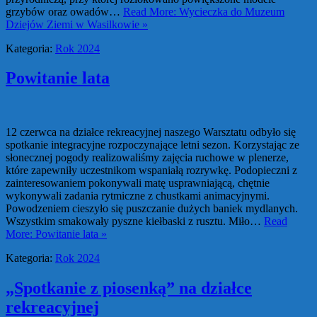
grzybów oraz owadów…
Read More: Wycieczka do Muzeum
Dziejów Ziemi w Wasilkowie »
Kategoria:
Rok 2024
Powitanie lata
12 czerwca na działce rekreacyjnej naszego Warsztatu odbyło się
spotkanie integracyjne rozpoczynające letni sezon. Korzystając ze
słonecznej pogody realizowaliśmy zajęcia ruchowe w plenerze,
które zapewniły uczestnikom wspaniałą rozrywkę. Podopieczni z
zainteresowaniem pokonywali matę usprawniającą, chętnie
wykonywali zadania rytmiczne z chustkami animacyjnymi.
Powodzeniem cieszyło się puszczanie dużych baniek mydlanych.
Wszystkim smakowały pyszne kiełbaski z rusztu. Miło…
Read
More: Powitanie lata »
Kategoria:
Rok 2024
„Spotkanie z piosenką” na działce
rekreacyjnej