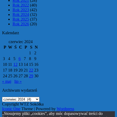
Rok 2021
(28)
Rok 2022
(40)
Rok 2023
(42)
Rok 2024
(32)
Rok 2025
(37)
Rok 2026
(20)
Kalendarz
czerwiec 2024
P
W
Ś
C
P
S
N
1
2
3
4
5
6
7
8
9
10
11
12
13
14
15
16
17
18
19
20
21
22
23
24
25
26
27
28
29
30
« maj
lip »
Archiwum wydarzeń
Archiwum
wydarzeń
Copyright WTZ Sokółka
Iconic One
Theme | Powered by
Wordpress
„Stosujemy pliki „cookies”, aby móc dopasowywać treści do