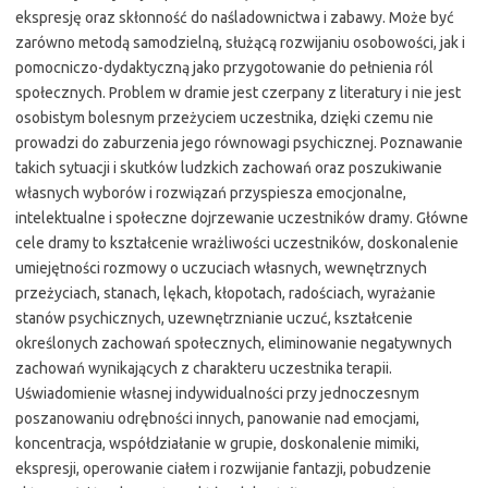
ekspresję oraz skłonność do naśladownictwa i zabawy. Może być
zarówno metodą samodzielną, służącą rozwijaniu osobowości, jak i
pomocniczo-dydaktyczną jako przygotowanie do pełnienia ról
społecznych. Problem w dramie jest czerpany z literatury i nie jest
osobistym bolesnym przeżyciem uczestnika, dzięki czemu nie
prowadzi do zaburzenia jego równowagi psychicznej. Poznawanie
takich sytuacji i skutków ludzkich zachowań oraz poszukiwanie
własnych wyborów i rozwiązań przyspiesza emocjonalne,
intelektualne i społeczne dojrzewanie uczestników dramy. Główne
cele dramy to kształcenie wrażliwości uczestników, doskonalenie
umiejętności rozmowy o uczuciach własnych, wewnętrznych
przeżyciach, stanach, lękach, kłopotach, radościach, wyrażanie
stanów psychicznych, uzewnętrznianie uczuć, kształcenie
określonych zachowań społecznych, eliminowanie negatywnych
zachowań wynikających z charakteru uczestnika terapii.
Uświadomienie własnej indywidualności przy jednoczesnym
poszanowaniu odrębności innych, panowanie nad emocjami,
koncentracja, współdziałanie w grupie, doskonalenie mimiki,
ekspresji, operowanie ciałem i rozwijanie fantazji, pobudzenie