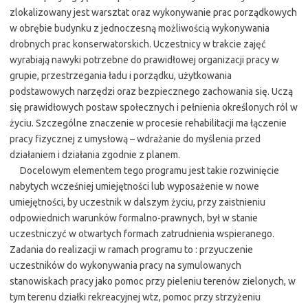
zlokalizowany jest warsztat oraz wykonywanie prac porządkowych
w obrębie budynku z jednoczesną możliwością wykonywania
drobnych prac konserwatorskich. Uczestnicy w trakcie zajęć
wyrabiają nawyki potrzebne do prawidłowej organizacji pracy w
grupie, przestrzegania ładu i porządku, użytkowania
podstawowych narzędzi oraz bezpiecznego zachowania się. Uczą
się prawidłowych postaw społecznych i pełnienia określonych ról w
życiu. Szczególne znaczenie w procesie rehabilitacji ma łączenie
pracy fizycznej z umysłową – wdrażanie do myślenia przed
działaniem i działania zgodnie z planem.
Docelowym elementem tego programu jest takie rozwinięcie
nabytych wcześniej umiejętności lub wyposażenie w nowe
umiejętności, by uczestnik w dalszym życiu, przy zaistnieniu
odpowiednich warunków formalno-prawnych, był w stanie
uczestniczyć w otwartych formach zatrudnienia wspieranego.
Zadania do realizacji w ramach programu to : przyuczenie
uczestników do wykonywania pracy na symulowanych
stanowiskach pracy jako pomoc przy pieleniu terenów zielonych, w
tym terenu działki rekreacyjnej wtz, pomoc przy strzyżeniu