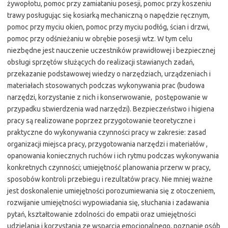
żywopłotu, pomoc przy zamiataniu posesji, pomoc przy koszeniu
trawy posługując się kosiarką mechaniczną o napędzie ręcznym,
pomoc przy myciu okien, pomoc przy myciu podłóg, ścian i drzwi,
pomoc przy odśnieżaniu w obrębie posesji wtz. W tym celu
niezbędne jest nauczenie uczestników prawidłowej i bezpiecznej
obsługi sprzętów służących do realizacji stawianych zadań,
przekazanie podstawowej wiedzy o narzędziach, urządzeniach i
materiałach stosowanych podczas wykonywania prac (budowa
narzędzi, korzystanie z nich i konserwowanie, postępowanie w
przypadku stwierdzenia wad narzędzi). Bezpieczeństwo i higiena
pracy są realizowane poprzez przygotowanie teoretyczne i
praktyczne do wykonywania czynności pracy w zakresie: zasad
organizacji miejsca pracy, przygotowania narzędzi i materiałów ,
opanowania koniecznych ruchów i ich rytmu podczas wykonywania
konkretnych czynności; umiejętność planowania przerw w pracy,
sposobów kontroli przebiegu i rezultatów pracy. Nie mniej ważne
jest doskonalenie umiejętności porozumiewania się z otoczeniem,
rozwijanie umiejętności wypowiadania się, słuchania i zadawania
pytań, kształtowanie zdolności do empatii oraz umiejętności
udzielania i korzystania ze wsparcia emocjonalnego, poznanie osób