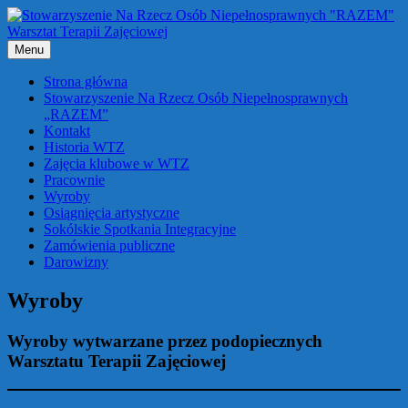
Przejdź
do
treści
Menu
Strona główna
Stowarzyszenie Na Rzecz Osób Niepełnosprawnych
„RAZEM”
Kontakt
Historia WTZ
Zajęcia klubowe w WTZ
Pracownie
Wyroby
Osiągnięcia artystyczne
Sokólskie Spotkania Integracyjne
Zamówienia publiczne
Darowizny
Wyroby
Wyroby wytwarzane przez podopiecznych
Warsztatu Terapii Zajęciowej