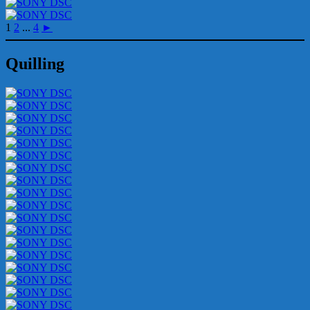
1
2
...
4
►
Quilling