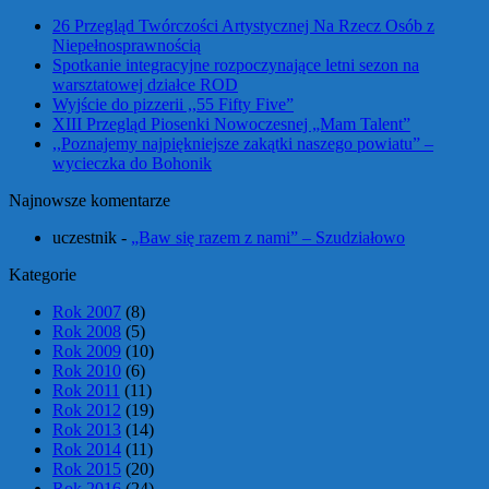
26 Przegląd Twórczości Artystycznej Na Rzecz Osób z
Niepełnosprawnością
Spotkanie integracyjne rozpoczynające letni sezon na
warsztatowej działce ROD
Wyjście do pizzerii ,,55 Fifty Five”
XIII Przegląd Piosenki Nowoczesnej „Mam Talent”
,,Poznajemy najpiękniejsze zakątki naszego powiatu” –
wycieczka do Bohonik
Najnowsze komentarze
uczestnik
-
„Baw się razem z nami” – Szudziałowo
Kategorie
Rok 2007
(8)
Rok 2008
(5)
Rok 2009
(10)
Rok 2010
(6)
Rok 2011
(11)
Rok 2012
(19)
Rok 2013
(14)
Rok 2014
(11)
Rok 2015
(20)
Rok 2016
(24)