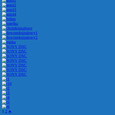
1
2
►