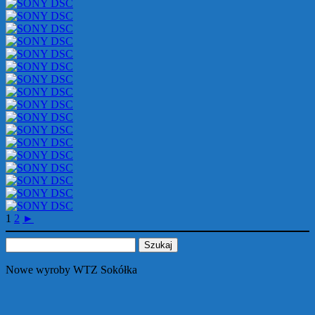
1
2
►
Szukaj:
Nowe wyroby WTZ Sokółka