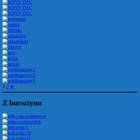
1
2
►
Z bursztynu