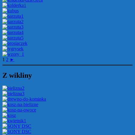
1
2
►
Z wikliny