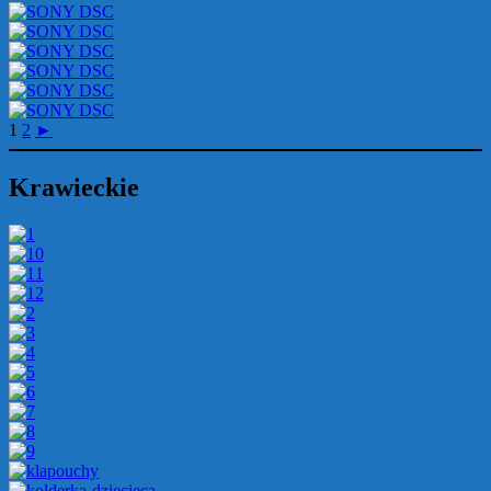
1
2
►
Krawieckie