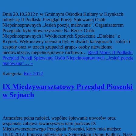
Dnia 20.10.2012 r. w Gminnym Ośrodku Kultury w Krynkach
odbył się II Podlaski Przegląd Poezji Śpiewanej Osób
Niepełnosprawnych „Jesień poezją malowana”. Organizatorem
Przeglądu było Stowarzyszenie Na Rzecz Osób
Niepełnosprawnych i Wykluczonych Społecznie „Drabina” z
Krynek. Wykonawcy oceniani byli w dwóch kategoriach : soliści i
zespoły oraz w trzech grupach:I grupa- osoby niewidome,
niedowidzące, niepełnosprawne ruchowo…
Read More: II Podlaski
Przegląd Poezji Śpiewanej Osób Niepełnosprawnych „Jesień poezją
malowana”… »
Kategoria:
Rok 2012
IX Międzywarsztatowy Przegląd Piosenki
w Sejnach
Atmosfera pełna radości, wspólne śpiewanie utworów oraz
wspaniała zabawa towarzyszyła nam podczas IX
Międzywarsztatowego Przeglądu Piosenki, który miał miejsce
18.10.2012. Impreza odbyła się w Sejneńskim Domu Kultury. Nasz