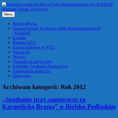
Przejdź
do
treści
Menu
Strona główna
Stowarzyszenie Na Rzecz Osób Niepełnosprawnych
„RAZEM”
Kontakt
Historia WTZ
Zajęcia klubowe w WTZ
Pracownie
Wyroby
Osiągnięcia artystyczne
Sokólskie Spotkania Integracyjne
Zamówienia publiczne
Darowizny
Archiwum kategorii:
Rok 2012
„Spotkanie przy samowarze za
Karmelicką Bramą” w Bielsku Podlaskim