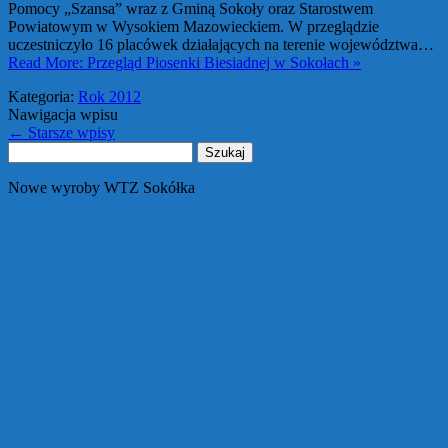
Pomocy „Szansa” wraz z Gminą Sokoły oraz Starostwem
Powiatowym w Wysokiem Mazowieckiem. W przeglądzie
uczestniczyło 16 placówek działających na terenie województwa…
Read More: Przegląd Piosenki Biesiadnej w Sokołach »
Kategoria:
Rok 2012
Nawigacja wpisu
←
Starsze wpisy
Szukaj:
Nowe wyroby WTZ Sokółka