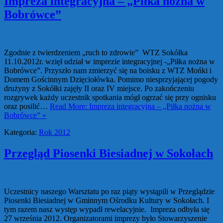
Impreza integracyjna – „Piłka nożna w
Bobrówce”
Zgodnie z twierdzeniem „ruch to zdrowie” WTZ Sokółka
11.10.2012r. wzięł udział w imprezie integracyjnej -„Piłka nożna w
Bobrówce”. Przyszło nam zmierzyć się na boisku z WTZ Mońki i
Domem Gościnnym Dzięciołówka. Pomimo niesprzyjającej pogody
drużyny z Sokółki zajęły II oraz IV miejsce. Po zakończeniu
rozgrywek każdy uczestnik spotkania mógł ogrzać się przy ognisku
oraz posilić…
Read More: Impreza integracyjna – „Piłka nożna w
Bobrówce” »
Kategoria:
Rok 2012
Przegląd Piosenki Biesiadnej w Sokołach
Uczestnicy naszego Warsztatu po raz piąty wystąpili w Przeglądzie
Piosenki Biesiadnej w Gminnym Ośrodku Kultury w Sokołach. I
tym razem nasz występ wypadł rewelacyjnie. Impreza odbyła się
27 września 2012. Organizatorami imprezy było Stowarzyszenie