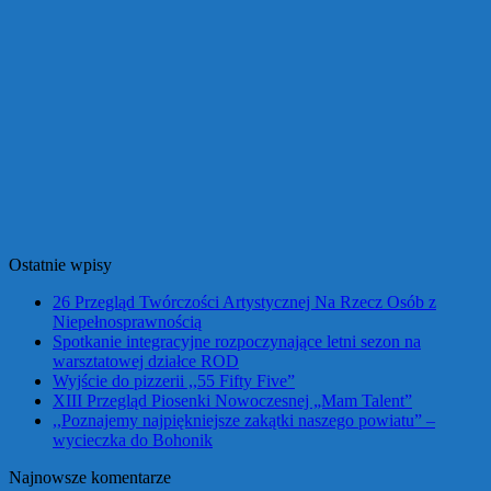
Ostatnie wpisy
26 Przegląd Twórczości Artystycznej Na Rzecz Osób z
Niepełnosprawnością
Spotkanie integracyjne rozpoczynające letni sezon na
warsztatowej działce ROD
Wyjście do pizzerii ,,55 Fifty Five”
XIII Przegląd Piosenki Nowoczesnej „Mam Talent”
,,Poznajemy najpiękniejsze zakątki naszego powiatu” –
wycieczka do Bohonik
Najnowsze komentarze