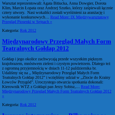
Warsztat reprezentowali: Agata Bitiucka, Anna Dowgier, Dorota
Klim, Marcin Łopata oraz Andrzej Szutko, którzy zaśpiewali łącznie
cztery utwory. Nasi wokaliści zostali wyróżnieni za aranżację i
wykonanie konkursowych…
Read More: IX Międzywarsztatowy
Przegląd Piosenki w Sejnach »
Kategoria:
Rok 2012
Międzynarodowy Przegląd Małych Form
Teatralnych Gołdap 2012
Gołdap i jego okolice zachwycają przede wszystkim pięknym
krajobrazem, mnóstwem zieleni i czystym powietrzem. Dlatego też
z ogromną przyjemnością w dniach 11-12 października br.
Udaliśmy się na ,, Międzynarodowy Przegląd Małych Form
Teatralnych Gołdap 2012” i wzięliśmy udział w ,,Zlocie do Krainy
Łowców Przygód”. Uroczystego otwarcia spotkania dokonali:
Kierownik WTZ z Gołdapi pan Jerzy Sobisz,…
Read More:
Międzynarodowy Przegląd Małych Form Teatralnych Gołdap 2012
»
Kategoria:
Rok 2012