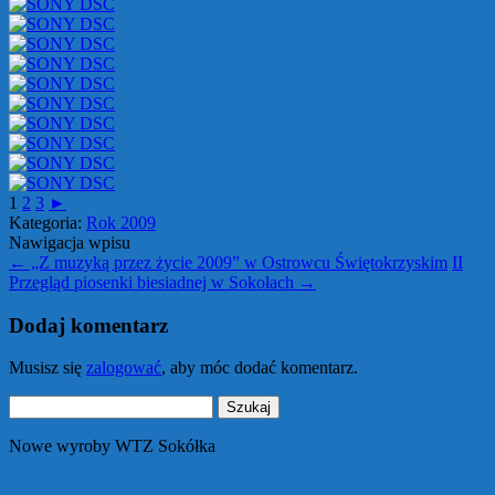
1
2
3
►
Kategoria:
Rok 2009
Nawigacja wpisu
←
„Z muzyką przez życie 2009” w Ostrowcu Świętokrzyskim
II
Przegląd piosenki biesiadnej w Sokołach
→
Dodaj komentarz
Musisz się
zalogować
, aby móc dodać komentarz.
Szukaj:
Nowe wyroby WTZ Sokółka