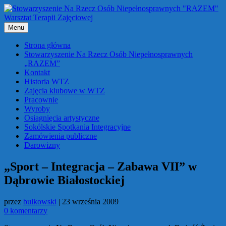
Przejdź
do
treści
Menu
Strona główna
Stowarzyszenie Na Rzecz Osób Niepełnosprawnych
„RAZEM”
Kontakt
Historia WTZ
Zajęcia klubowe w WTZ
Pracownie
Wyroby
Osiągnięcia artystyczne
Sokólskie Spotkania Integracyjne
Zamówienia publiczne
Darowizny
„Sport – Integracja – Zabawa VII” w
Dąbrowie Białostockiej
przez
bulkowski
|
23 września 2009
0 komentarzy