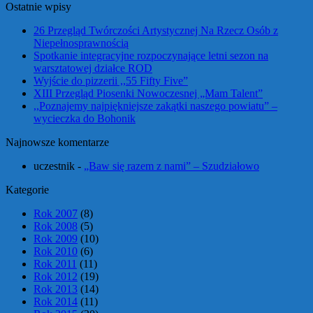
Ostatnie wpisy
26 Przegląd Twórczości Artystycznej Na Rzecz Osób z
Niepełnosprawnością
Spotkanie integracyjne rozpoczynające letni sezon na
warsztatowej działce ROD
Wyjście do pizzerii ,,55 Fifty Five”
XIII Przegląd Piosenki Nowoczesnej „Mam Talent”
,,Poznajemy najpiękniejsze zakątki naszego powiatu” –
wycieczka do Bohonik
Najnowsze komentarze
uczestnik
-
„Baw się razem z nami” – Szudziałowo
Kategorie
Rok 2007
(8)
Rok 2008
(5)
Rok 2009
(10)
Rok 2010
(6)
Rok 2011
(11)
Rok 2012
(19)
Rok 2013
(14)
Rok 2014
(11)