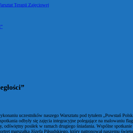
M”
egłości”
w wykonaniu uczestników naszego Warsztatu pod tytułem „Powstań Polsko
potkania odbyły się zajęcia integracyjne polegające na malowaniu fla
y, odświętny posiłek w ramach drugiego śniadania. Wspólne spotkanie m
tret marszałka Józefa Piłsudskiego, który patronował naszemu świętu