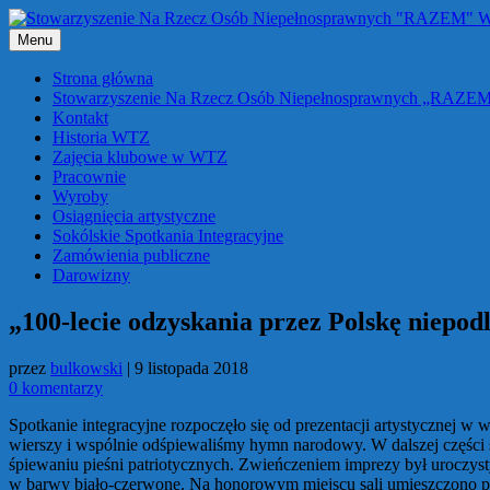
Przejdź
do
Menu
treści
Strona główna
Stowarzyszenie Na Rzecz Osób Niepełnosprawnych „RAZE
Kontakt
Historia WTZ
Zajęcia klubowe w WTZ
Pracownie
Wyroby
Osiągnięcia artystyczne
Sokólskie Spotkania Integracyjne
Zamówienia publiczne
Darowizny
„100-lecie odzyskania przez Polskę niepodl
przez
bulkowski
|
9 listopada 2018
0 komentarzy
Spotkanie integracyjne rozpoczęło się od prezentacji artystycznej 
wierszy i wspólnie odśpiewaliśmy hymn narodowy. W dalszej części s
śpiewaniu pieśni patriotycznych. Zwieńczeniem imprezy był uroczyst
w barwy biało-czerwone. Na honorowym miejscu sali umieszczono por