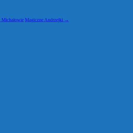
w Michałowie
Magiczne Andrzejki
→