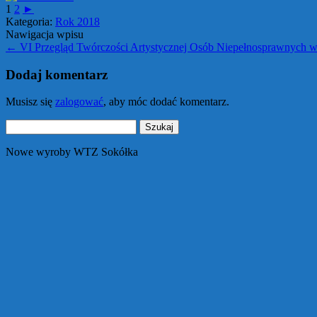
1
2
►
Kategoria:
Rok 2018
Nawigacja wpisu
←
VI Przegląd Twórczości Artystycznej Osób Niepełnosprawnych 
Dodaj komentarz
Musisz się
zalogować
, aby móc dodać komentarz.
Szukaj:
Nowe wyroby WTZ Sokółka