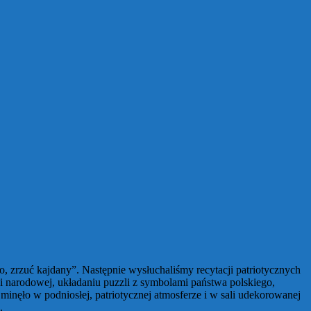
, zrzuć kajdany”. Następnie wysłuchaliśmy recytacji patriotycznych
gi narodowej, układaniu puzzli z symbolami państwa polskiego,
inęło w podniosłej, patriotycznej atmosferze i w sali udekorowanej
.