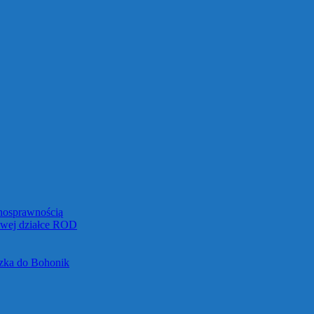
łnosprawnością
towej działce ROD
czka do Bohonik