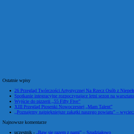
Ostatnie wpisy
26 Przegląd Twórczości Artystycznej Na Rzecz Osób z Niepe
Spotkanie integracyjne rozpoczynające letni sezon na warszta
Wyjście do pizzerii ,,55 Fifty Five”
XIII Przegląd Piosenki Nowoczesnej „Mam Talent”
,,Poznajemy najpiękniejsze zakątki naszego powiatu” – wycie
Najnowsze komentarze
uczestnik
-
„Baw się razem z nami” – Szudziałowo