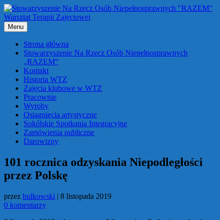
Przejdź
do
treści
Menu
Strona główna
Stowarzyszenie Na Rzecz Osób Niepełnosprawnych
„RAZEM”
Kontakt
Historia WTZ
Zajęcia klubowe w WTZ
Pracownie
Wyroby
Osiągnięcia artystyczne
Sokólskie Spotkania Integracyjne
Zamówienia publiczne
Darowizny
101 rocznica odzyskania Niepodległości
przez Polskę
przez
bulkowski
|
8 listopada 2019
0 komentarzy