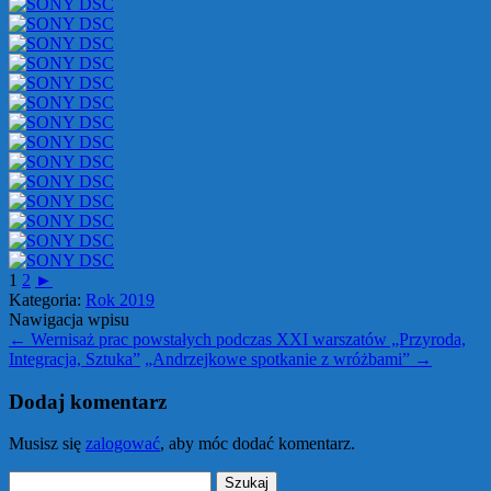
1
2
►
Kategoria:
Rok 2019
Nawigacja wpisu
←
Wernisaż prac powstałych podczas XXI warszatów „Przyroda,
Integracja, Sztuka”
„Andrzejkowe spotkanie z wróżbami”
→
Dodaj komentarz
Musisz się
zalogować
, aby móc dodać komentarz.
Szukaj: