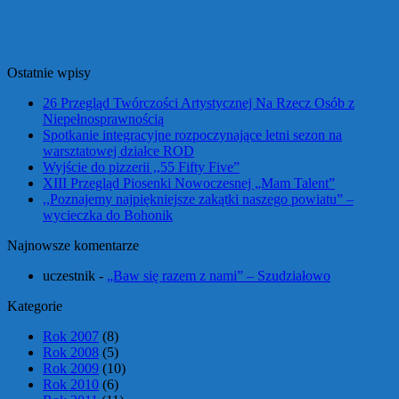
Ostatnie wpisy
26 Przegląd Twórczości Artystycznej Na Rzecz Osób z
Niepełnosprawnością
Spotkanie integracyjne rozpoczynające letni sezon na
warsztatowej działce ROD
Wyjście do pizzerii ,,55 Fifty Five”
XIII Przegląd Piosenki Nowoczesnej „Mam Talent”
,,Poznajemy najpiękniejsze zakątki naszego powiatu” –
wycieczka do Bohonik
Najnowsze komentarze
uczestnik
-
„Baw się razem z nami” – Szudziałowo
Kategorie
Rok 2007
(8)
Rok 2008
(5)
Rok 2009
(10)
Rok 2010
(6)