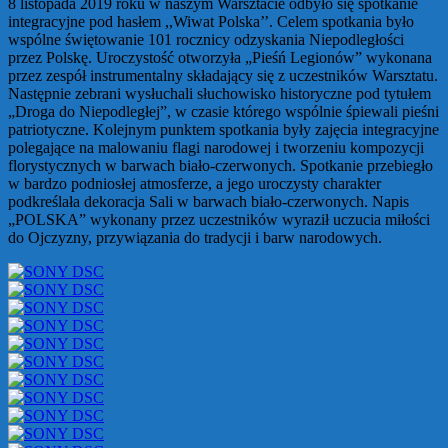
8 listopada 2019 roku w naszym Warsztacie odbyło się spotkanie
integracyjne pod hasłem ,,Wiwat Polska’’. Celem spotkania było
wspólne świętowanie 101 rocznicy odzyskania Niepodległości
przez Polskę. Uroczystość otworzyła „Pieśń Legionów” wykonana
przez zespół instrumentalny składający się z uczestników Warsztatu.
Następnie zebrani wysłuchali słuchowisko historyczne pod tytułem
„Droga do Niepodległej”, w czasie którego wspólnie śpiewali pieśni
patriotyczne. Kolejnym punktem spotkania były zajęcia integracyjne
polegające na malowaniu flagi narodowej i tworzeniu kompozycji
florystycznych w barwach biało-czerwonych. Spotkanie przebiegło
w bardzo podniosłej atmosferze, a jego uroczysty charakter
podkreślała dekoracja Sali w barwach biało-czerwonych. Napis
„POLSKA” wykonany przez uczestników wyraził uczucia miłości
do Ojczyzny, przywiązania do tradycji i barw narodowych.