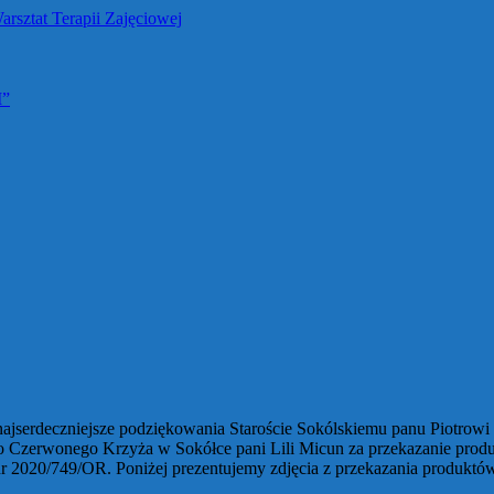
M”
ą najserdeczniejsze podziękowania Staroście Sokólskiemu panu Piotr
 Czerwonego Krzyża w Sokółce pani Lili Micun za przekazanie pro
2020/749/OR. Poniżej prezentujemy zdjęcia z przekazania produktów 