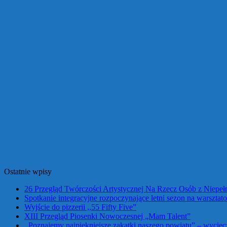
Ostatnie wpisy
26 Przegląd Twórczości Artystycznej Na Rzecz Osób z Niepe
Spotkanie integracyjne rozpoczynające letni sezon na warszta
Wyjście do pizzerii ,,55 Fifty Five”
XIII Przegląd Piosenki Nowoczesnej „Mam Talent”
,,Poznajemy najpiękniejsze zakątki naszego powiatu” – wycie