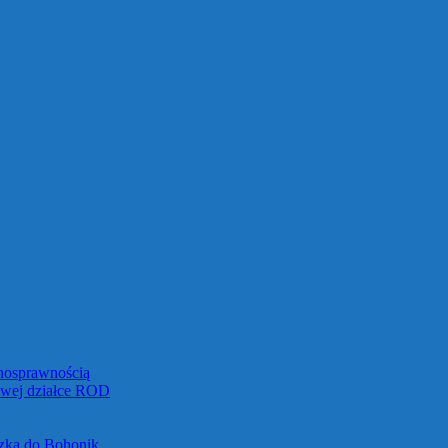
łnosprawnością
towej działce ROD
czka do Bohonik