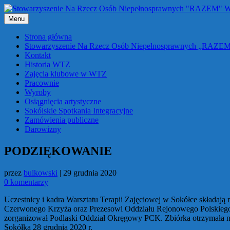
Przejdź
do
Menu
treści
Strona główna
Stowarzyszenie Na Rzecz Osób Niepełnosprawnych „RAZE
Kontakt
Historia WTZ
Zajęcia klubowe w WTZ
Pracownie
Wyroby
Osiągnięcia artystyczne
Sokólskie Spotkania Integracyjne
Zamówienia publiczne
Darowizny
PODZIĘKOWANIE
przez
bulkowski
|
29 grudnia 2020
0 komentarzy
Uczestnicy i kadra Warsztatu Terapii Zajęciowej w Sokółce składaj
Czerwonego Krzyża oraz Prezesowi Oddziału Rejonowego Polskiego
zorganizował Podlaski Oddział Okręgowy PCK. Zbiórka otrzymała nr 
Sokółka 28 grudnia 2020 r.