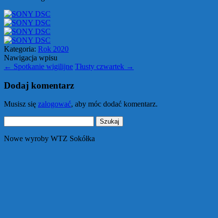
Kategoria:
Rok 2020
Nawigacja wpisu
←
Spotkanie wigilijne
Tłusty czwartek
→
Dodaj komentarz
Musisz się
zalogować
, aby móc dodać komentarz.
Szukaj:
Nowe wyroby WTZ Sokółka