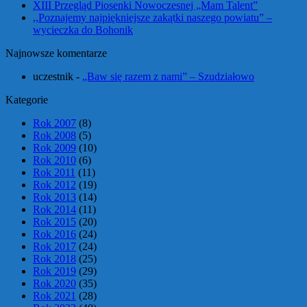
XIII Przegląd Piosenki Nowoczesnej „Mam Talent”
,,Poznajemy najpiękniejsze zakątki naszego powiatu” –
wycieczka do Bohonik
Najnowsze komentarze
uczestnik
-
„Baw się razem z nami” – Szudziałowo
Kategorie
Rok 2007
(8)
Rok 2008
(5)
Rok 2009
(10)
Rok 2010
(6)
Rok 2011
(11)
Rok 2012
(19)
Rok 2013
(14)
Rok 2014
(11)
Rok 2015
(20)
Rok 2016
(24)
Rok 2017
(24)
Rok 2018
(25)
Rok 2019
(29)
Rok 2020
(35)
Rok 2021
(28)