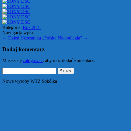
Kategoria:
Rok 2021
Nawigacja wpisu
←
Dzień Uczestnika
„Polska Niepodległa”
→
Dodaj komentarz
Musisz się
zalogować
, aby móc dodać komentarz.
Szukaj:
Nowe wyroby WTZ Sokółka