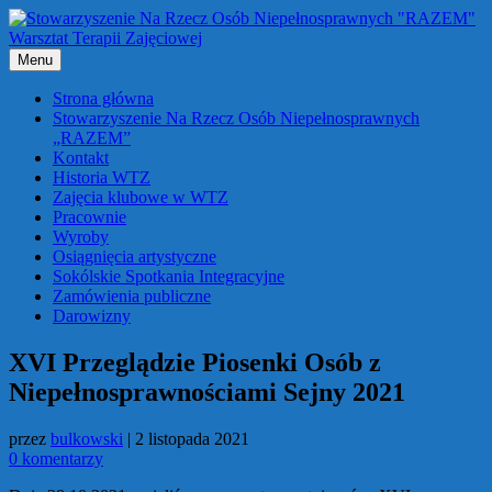
Przejdź
do
treści
Menu
Strona główna
Stowarzyszenie Na Rzecz Osób Niepełnosprawnych
„RAZEM”
Kontakt
Historia WTZ
Zajęcia klubowe w WTZ
Pracownie
Wyroby
Osiągnięcia artystyczne
Sokólskie Spotkania Integracyjne
Zamówienia publiczne
Darowizny
XVI Przeglądzie Piosenki Osób z
Niepełnosprawnościami Sejny 2021
przez
bulkowski
|
2 listopada 2021
0 komentarzy