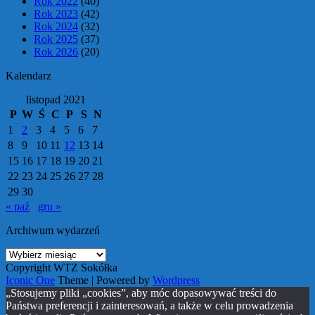
Rok 2022
(40)
Rok 2023
(42)
Rok 2024
(32)
Rok 2025
(37)
Rok 2026
(20)
Kalendarz
listopad 2021
P
W
Ś
C
P
S
N
1
2
3
4
5
6
7
8
9
10
11
12
13
14
15
16
17
18
19
20
21
22
23
24
25
26
27
28
29
30
« paź
gru »
Archiwum wydarzeń
Archiwum
wydarzeń
Copyright WTZ Sokółka
Iconic One
Theme | Powered by
Wordpress
„Stosujemy pliki „cookies”, aby móc dopasowywać treści do
Państwa preferencji i zainteresowań, a także w celu prowadzenia