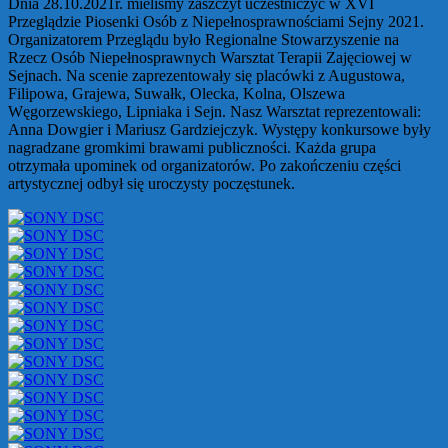
Dnia 28.10.2021r. mieliśmy zaszczyt uczestniczyć w XVI
Przeglądzie Piosenki Osób z Niepełnosprawnościami Sejny 2021.
Organizatorem Przeglądu było Regionalne Stowarzyszenie na
Rzecz Osób Niepełnosprawnych Warsztat Terapii Zajęciowej w
Sejnach. Na scenie zaprezentowały się placówki z Augustowa,
Filipowa, Grajewa, Suwałk, Olecka, Kolna, Olszewa
Węgorzewskiego, Lipniaka i Sejn. Nasz Warsztat reprezentowali:
Anna Dowgier i Mariusz Gardziejczyk. Występy konkursowe były
nagradzane gromkimi brawami publiczności. Każda grupa
otrzymała upominek od organizatorów. Po zakończeniu części
artystycznej odbył się uroczysty poczęstunek.