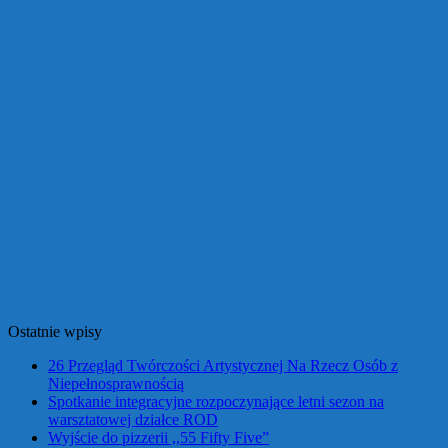
Ostatnie wpisy
26 Przegląd Twórczości Artystycznej Na Rzecz Osób z
Niepełnosprawnością
Spotkanie integracyjne rozpoczynające letni sezon na
warsztatowej działce ROD
Wyjście do pizzerii ,,55 Fifty Five”