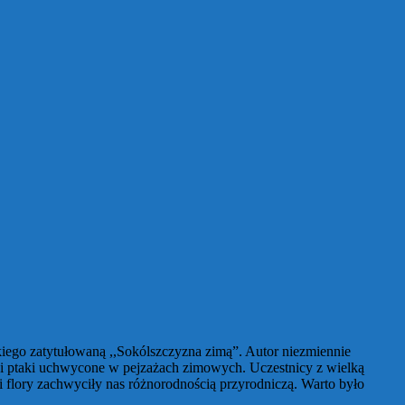
iego zatytułowaną ,,Sokólszczyzna zimąˮ. Autor niezmiennie
i i ptaki uchwycone w pejzażach zimowych. Uczestnicy z wielką
i flory zachwyciły nas różnorodnością przyrodniczą. Warto było