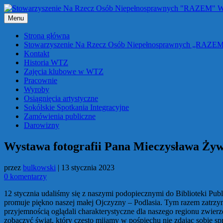
Przejdź
do
Menu
treści
Strona główna
Stowarzyszenie Na Rzecz Osób Niepełnosprawnych „RAZE
Kontakt
Historia WTZ
Zajęcia klubowe w WTZ
Pracownie
Wyroby
Osiągnięcia artystyczne
Sokólskie Spotkania Integracyjne
Zamówienia publiczne
Darowizny
Wystawa fotografii Pana Mieczysława Żyw
przez
bulkowski
|
13 stycznia 2023
0 komentarzy
12 stycznia udaliśmy się z naszymi podopiecznymi do Biblioteki Pu
promuje piękno naszej małej Ojczyzny – Podlasia. Tym razem zatrzym
przyjemnością oglądali charakterystyczne dla naszego regionu zwierz
zobaczyć świat, który często mijamy w pośpiechu nie zdając sobie s