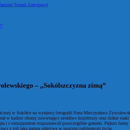
M”
olewskiego – ,,Sokólszczyzna zimąˮ
blicznej w Sokółce na wystawę fotografii Pana Mieczysława Żywolewsk
ał w kadrze obrazy zawierające urokliwe krajobrazy oraz dzikie ssak
ęta i z entuzjazmem rozpoznawali poszczególne gatunki. Piękno fauny 
prawy z roli jaką natura odgrywa w naszym codziennym życiu.