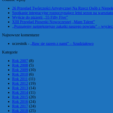
26 Przegląd Twórczości Artystycznej Na Rzecz Osób z Niepe
Spotkanie integracyjne rozpoczynające letni sezon na warszta
Wyjście do pizzerii ,,55 Fifty Five”
XIII Przegląd Piosenki Nowoczesnej „Mam Talent”
,,Poznajemy najpiękniejsze zakątki naszego powiatu” – wycie
Najnowsze komentarze
uczestnik
-
„Baw się razem z nami” – Szudziałowo
Kategorie
Rok 2007
(8)
Rok 2008
(5)
Rok 2009
(10)
Rok 2010
(6)
Rok 2011
(11)
Rok 2012
(19)
Rok 2013
(14)
Rok 2014
(11)
Rok 2015
(20)
Rok 2016
(24)
Rok 2017
(24)
Rok 2018
(25)