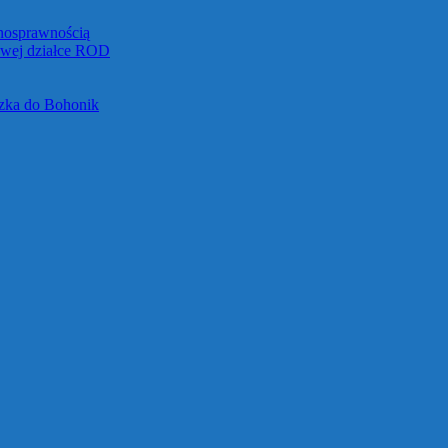
łnosprawnością
towej działce ROD
czka do Bohonik