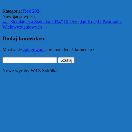
Kategoria:
Rok 2024
Nawigacja wpisu
←
„Siemiatycka Stajenka 2024”
IX Przegląd Kolęd i Pastorałek
Wielowyznaniowych
→
Dodaj komentarz
Musisz się
zalogować
, aby móc dodać komentarz.
Szukaj:
Nowe wyroby WTZ Sokółka