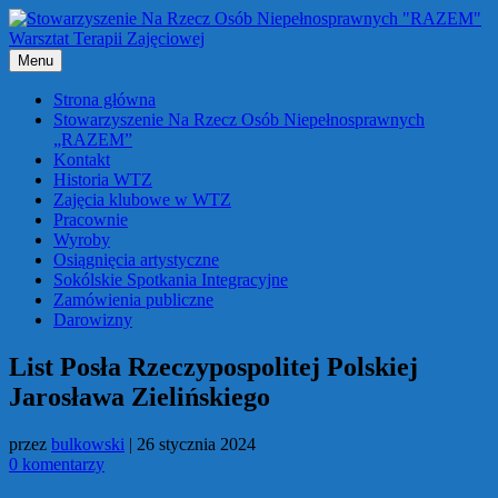
Przejdź
do
treści
Menu
Strona główna
Stowarzyszenie Na Rzecz Osób Niepełnosprawnych
„RAZEM”
Kontakt
Historia WTZ
Zajęcia klubowe w WTZ
Pracownie
Wyroby
Osiągnięcia artystyczne
Sokólskie Spotkania Integracyjne
Zamówienia publiczne
Darowizny
List Posła Rzeczypospolitej Polskiej
Jarosława Zielińskiego
przez
bulkowski
|
26 stycznia 2024
0 komentarzy