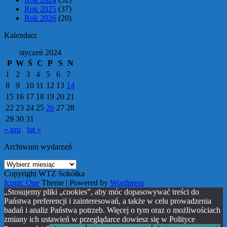
Rok 2025
(37)
Rok 2026
(20)
Kalendarz
styczeń 2024
P
W
Ś
C
P
S
N
1
2
3
4
5
6
7
8
9
10
11
12
13
14
15
16
17
18
19
20
21
22
23
24
25
26
27
28
29
30
31
« gru
lut »
Archiwum wydarzeń
Archiwum
wydarzeń
Copyright WTZ Sokółka
Iconic One
Theme | Powered by
Wordpress
„Stosujemy pliki „cookies”, aby móc dopasowywać treści do
Państwa preferencji i zainteresowań, a także w celu prowadzenia
badań i analiz Państwa potrzeb. Więcej o tym oraz o możliwościach
zmiany ich ustawień w przeglądarce dowiesz się w Polityce