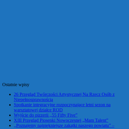
Ostatnie wpisy
26 Przegląd Twórczości Artystycznej Na Rzecz Osób z
Niepełnosprawnością
Spotkanie integracyjne rozpoczynające letni sezon na
warsztatowej działce ROD
Wyjście do pizzerii ,,55 Fifty Five”
XIII Przegląd Piosenki Nowoczesnej „Mam Talent”
,,Poznajemy najpiękniejsze zakątki naszego powiatu” –