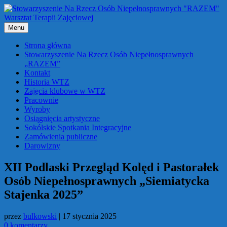
Przejdź
do
treści
Menu
Strona główna
Stowarzyszenie Na Rzecz Osób Niepełnosprawnych
„RAZEM”
Kontakt
Historia WTZ
Zajęcia klubowe w WTZ
Pracownie
Wyroby
Osiągnięcia artystyczne
Sokólskie Spotkania Integracyjne
Zamówienia publiczne
Darowizny
XII Podlaski Przegląd Kolęd i Pastorałek
Osób Niepełnosprawnych „Siemiatycka
Stajenka 2025”
przez
bulkowski
|
17 stycznia 2025
0 komentarzy