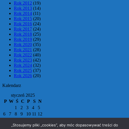
Rok 2012
(19)
Rok 2013
(14)
Rok 2014
(11)
Rok 2015
(20)
Rok 2016
(24)
Rok 2017
(24)
Rok 2018
(25)
Rok 2019
(29)
Rok 2020
(35)
Rok 2021
(28)
Rok 2022
(40)
Rok 2023
(42)
Rok 2024
(32)
Rok 2025
(37)
Rok 2026
(20)
Kalendarz
styczeń 2025
P
W
Ś
C
P
S
N
1
2
3
4
5
6
7
8
9
10
11
12
13
14
15
16
17
18
19
„Stosujemy pliki „cookies”, aby móc dopasowywać treści do
20
21
22
23
24
25
26