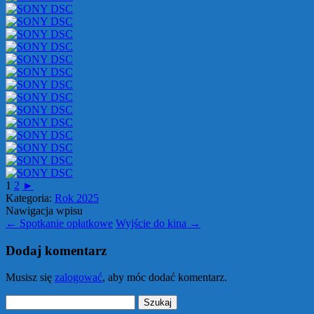
1
2
►
Kategoria:
Rok 2025
Nawigacja wpisu
←
Spotkanie opłatkowe
Wyjście do kina
→
Dodaj komentarz
Musisz się
zalogować
, aby móc dodać komentarz.
Szukaj: