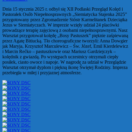
Dnia 15 stycznia 2025 r. odbył się XII Podlaski Przegląd Kolęd i
Pastorałek Osób Niepełnosprawnych „Siemiatycka Stajenka 2025”
przygotowany przez Zgromadzenie Sióstr Karmelitanek Dzieciątka
Jezus w Siemiatyczach. W imprezie wzięły udział 24 placówki
prowadzące terapię zajęciową z osobami niepełnosprawnymi. Nasz
Warsztat przygotował kolędę „Bosy Pastuszek” pięknie zaśpiewaną
przez Agatę Bitiucką. Tło choreograficzne tworzyli: Anna Dowgier
jak Maryja, Krzysztof Marculewicz – Św. Józef, Emil Kierdelewicz
i Marcin Rećko – pastuszkowie oraz Mariusz Gardziejczyk –
kolędnik z gwiazdą. Po występach uczestnicy otrzymali ciepły
posiłek, ciasto owoce i napoje. W nagrodę za udział w Przeglądzie
Warsztat otrzymał dyplom i piękną ikonę Świętej Rodziny. Impreza
przebiegła w miłej i przyjaznej atmosferze.