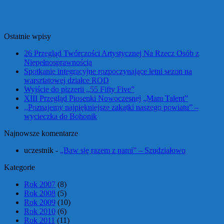
Ostatnie wpisy
26 Przegląd Twórczości Artystycznej Na Rzecz Osób z
Niepełnosprawnością
Spotkanie integracyjne rozpoczynające letni sezon na
warsztatowej działce ROD
Wyjście do pizzerii ,,55 Fifty Five”
XIII Przegląd Piosenki Nowoczesnej „Mam Talent”
,,Poznajemy najpiękniejsze zakątki naszego powiatu” –
wycieczka do Bohonik
Najnowsze komentarze
uczestnik
-
„Baw się razem z nami” – Szudziałowo
Kategorie
Rok 2007
(8)
Rok 2008
(5)
Rok 2009
(10)
Rok 2010
(6)
Rok 2011
(11)