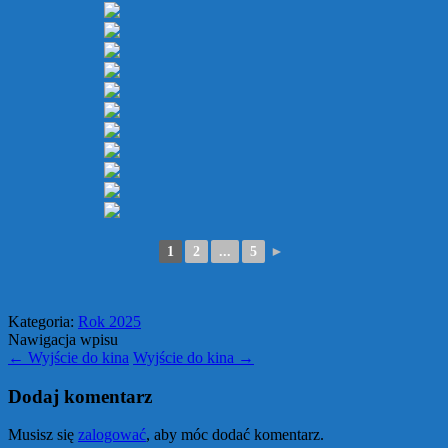
1
2
...
5
►
Kategoria:
Rok 2025
Nawigacja wpisu
←
Wyjście do kina
Wyjście do kina
→
Dodaj komentarz
Musisz się
zalogować
, aby móc dodać komentarz.