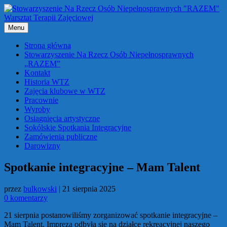
Przejdź
do
treści
Menu
Strona główna
Stowarzyszenie Na Rzecz Osób Niepełnosprawnych
„RAZEM”
Kontakt
Historia WTZ
Zajęcia klubowe w WTZ
Pracownie
Wyroby
Osiągnięcia artystyczne
Sokólskie Spotkania Integracyjne
Zamówienia publiczne
Darowizny
Spotkanie integracyjne – Mam Talent
przez
bulkowski
|
21 sierpnia 2025
0 komentarzy
21 sierpnia postanowiliśmy zorganizować spotkanie integracyjne –
Mam Talent. Impreza odbyła się na działce rekreacyjnej naszego