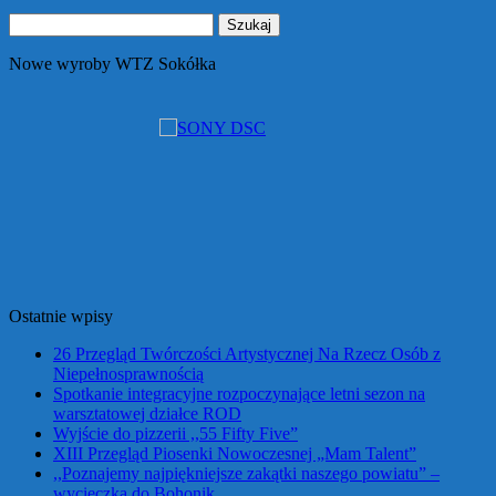
Szukaj:
Nowe wyroby WTZ Sokółka
Ostatnie wpisy
26 Przegląd Twórczości Artystycznej Na Rzecz Osób z
Niepełnosprawnością
Spotkanie integracyjne rozpoczynające letni sezon na
warsztatowej działce ROD
Wyjście do pizzerii ,,55 Fifty Five”
XIII Przegląd Piosenki Nowoczesnej „Mam Talent”
,,Poznajemy najpiękniejsze zakątki naszego powiatu” –
wycieczka do Bohonik