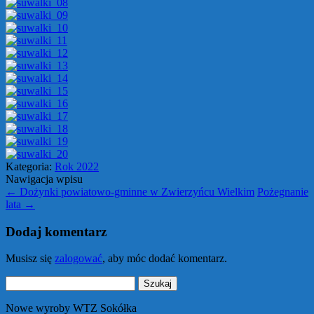
Kategoria:
Rok 2022
Nawigacja wpisu
←
Dożynki powiatowo-gminne w Zwierzyńcu Wielkim
Pożegnanie
lata
→
Dodaj komentarz
Musisz się
zalogować
, aby móc dodać komentarz.
Szukaj:
Nowe wyroby WTZ Sokółka