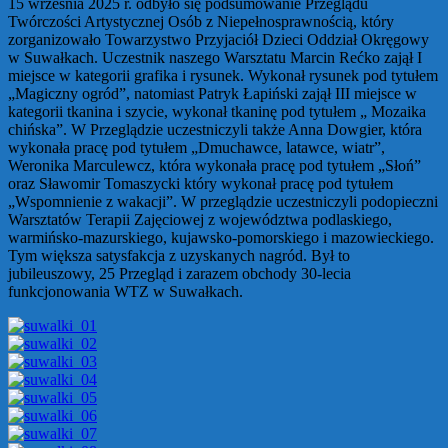
15 września 2025 r. odbyło się podsumowanie Przeglądu
Twórczości Artystycznej Osób z Niepełnosprawnością, który
zorganizowało Towarzystwo Przyjaciół Dzieci Oddział Okręgowy
w Suwałkach. Uczestnik naszego Warsztatu Marcin Rećko zajął I
miejsce w kategorii grafika i rysunek. Wykonał rysunek pod tytułem
„Magiczny ogród”, natomiast Patryk Łapiński zajął III miejsce w
kategorii tkanina i szycie, wykonał tkaninę pod tytułem „ Mozaika
chińska”. W Przeglądzie uczestniczyli także Anna Dowgier, która
wykonała pracę pod tytułem „Dmuchawce, latawce, wiatr”,
Weronika Marculewcz, która wykonała pracę pod tytułem „Słoń”
oraz Sławomir Tomaszycki który wykonał pracę pod tytułem
„Wspomnienie z wakacji”. W przeglądzie uczestniczyli podopieczni
Warsztatów Terapii Zajęciowej z województwa podlaskiego,
warmińsko-mazurskiego, kujawsko-pomorskiego i mazowieckiego.
Tym większa satysfakcja z uzyskanych nagród. Był to
jubileuszowy, 25 Przegląd i zarazem obchody 30-lecia
funkcjonowania WTZ w Suwałkach.