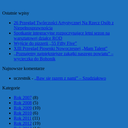
Ostatnie wpisy
26 Przegląd Twórczości Artystycznej Na Rzecz Osób z
Niepełnosprawnością
Spotkanie integracyjne rozpoczynające letni sezon na
warsztatowej działce ROD
Wyjście do pizzerii ,,55 Fifty Five”
XIII Przegląd Piosenki Nowoczesnej „Mam Talent”
,,Poznajemy najpiękniejsze zakątki naszego powiatu” –
wycieczka do Bohonik
Najnowsze komentarze
uczestnik
-
„Baw się razem z nami” – Szudziałowo
Kategorie
Rok 2007
(8)
Rok 2008
(5)
Rok 2009
(10)
Rok 2010
(6)
Rok 2011
(11)
Rok 2012
(19)