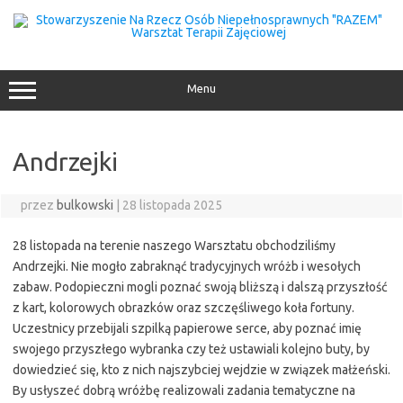
Przejdź
do
treści
Menu
Andrzejki
przez
bulkowski
|
28 listopada 2025
28 listopada na terenie naszego Warsztatu obchodziliśmy
Andrzejki. Nie mogło zabraknąć tradycyjnych wróżb i wesołych
zabaw. Podopieczni mogli poznać swoją bliższą i dalszą przyszłość
z kart, kolorowych obrazków oraz szczęśliwego koła fortuny.
Uczestnicy przebijali szpilką papierowe serce, aby poznać imię
swojego przyszłego wybranka czy też ustawiali kolejno buty, by
dowiedzieć się, kto z nich najszybciej wejdzie w związek małżeński.
By usłyszeć dobrą wróżbę realizowali zadania tematyczne na