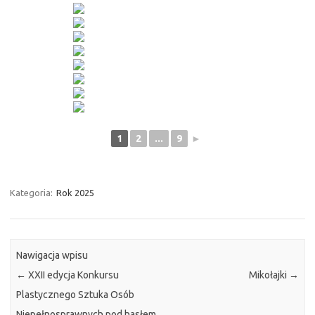
1
2
...
9
►
Kategoria:
Rok 2025
Nawigacja wpisu
←
XXII edycja Konkursu
Mikołajki
→
Plastycznego Sztuka Osób
Niepełnosprawnych pod hasłem