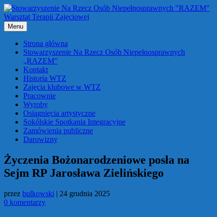
Przejdź
do
treści
Menu
Strona główna
Stowarzyszenie Na Rzecz Osób Niepełnosprawnych
„RAZEM”
Kontakt
Historia WTZ
Zajęcia klubowe w WTZ
Pracownie
Wyroby
Osiągnięcia artystyczne
Sokólskie Spotkania Integracyjne
Zamówienia publiczne
Darowizny
Życzenia Bożonarodzeniowe posła na
Sejm RP Jarosława Zielińskiego
przez
bulkowski
|
24 grudnia 2025
0 komentarzy