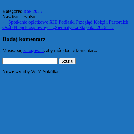
Kategoria:
Rok 2025
Nawigacja wpisu
←
Spotkanie opłatkowe
XIII Podlaski Przegląd Kolęd i Pastorałek
Osób Niepełnosprawnych „Siemiatycka Stajenka 2026”
→
Dodaj komentarz
Musisz się
zalogować
, aby móc dodać komentarz.
Szukaj:
Nowe wyroby WTZ Sokółka