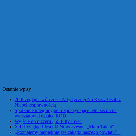
Ostatnie wpisy
26 Przegląd Twórczości Artystycznej Na Rzecz Osób z
Niepełnosprawnością
Spotkanie integracyjne rozpoczynające letni sezon na
warsztatowej działce ROD
Wyjście do pizzerii ,,55 Fifty Five”
XIII Przegląd Piosenki Nowoczesnej „Mam Talent”
,,Poznajemy najpiękniejsze zakątki naszego powiatu” –