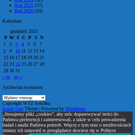
Rok 2025
(37)
Rok 2026
(20)
Kalendarz
grudzień 2025
P
W
Ś
C
P
S
N
1
2
3
4
5
6
7
8
9
10
11
12
13
14
15
16
17
18
19
20
21
22
23
24
25
26
27
28
29
30
31
« lis
sty »
Archiwum wydarzeń
Archiwum
wydarzeń
Copyright WTZ Sokółka
Iconic One
Theme | Powered by
Wordpress
„Stosujemy pliki „cookies”, aby móc dopasowywać treści do
Państwa preferencji i zainteresowań, a także w celu prowadzenia
badań i analiz Państwa potrzeb. Więcej o tym oraz o możliwościach
zmiany ich ustawień w przeglądarce dowiesz się w Polityce