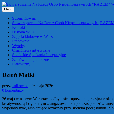
Przejdź
do
Menu
treści
Strona główna
Stowarzyszenie Na Rzecz Osób Niepełnosprawnych „RAZE
Kontakt
Historia WTZ
Zajęcia klubowe w WTZ
Pracownie
Wyroby
Osiągnięcia artystyczne
Sokólskie Spotkania Integracyjne
Zamówienia publiczne
Darowizny
Dzień Matki
przez
bulkowski
|
26 maja 2026
0 komentarzy
26 maja w naszym Warsztacie odbyła się impreza integracyjna z okazj
kreatywnością i ogromnym zaangażowaniem podczas pokazów taneczny
wypełniły miłe, wspierające rozmowy przy słodkim poczęstunku. Z 