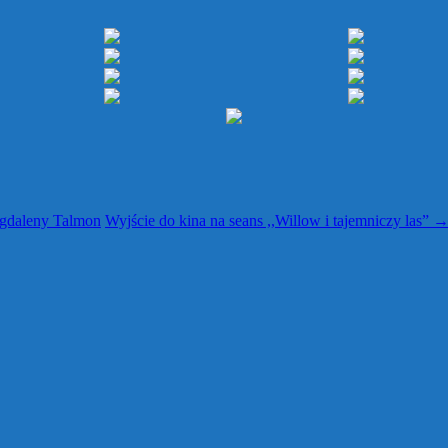
Magdaleny Talmon
Wyjście do kina na seans ,,Willow i tajemniczy las”