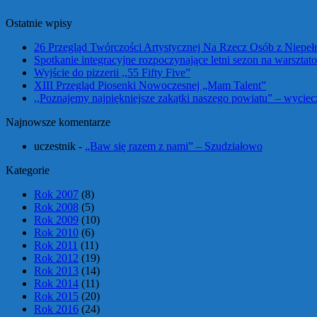
Ostatnie wpisy
26 Przegląd Twórczości Artystycznej Na Rzecz Osób z Niepe
Spotkanie integracyjne rozpoczynające letni sezon na warszta
Wyjście do pizzerii ,,55 Fifty Five”
XIII Przegląd Piosenki Nowoczesnej „Mam Talent”
,,Poznajemy najpiękniejsze zakątki naszego powiatu” – wycie
Najnowsze komentarze
uczestnik
-
„Baw się razem z nami” – Szudziałowo
Kategorie
Rok 2007
(8)
Rok 2008
(5)
Rok 2009
(10)
Rok 2010
(6)
Rok 2011
(11)
Rok 2012
(19)
Rok 2013
(14)
Rok 2014
(11)
Rok 2015
(20)
Rok 2016
(24)