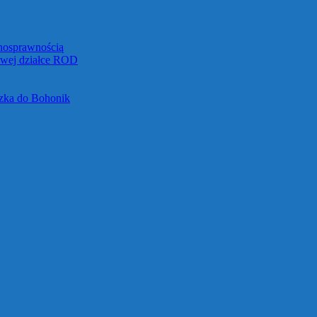
łnosprawnością
towej działce ROD
czka do Bohonik