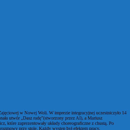
ajęciowej w Nowej Woli. W imprezie integracyjnej uczestniczyło 14
ła utwór „Dasz radę”(stworzony przez AI), a Mariusz
z, które zaprezentowały układy choreograficzne z chustą. Po
i rozmowy przy stole. Każdy występ był efektem pracy,