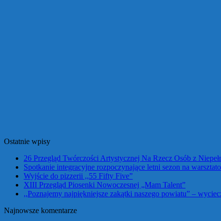
Ostatnie wpisy
26 Przegląd Twórczości Artystycznej Na Rzecz Osób z Niepe
Spotkanie integracyjne rozpoczynające letni sezon na warszta
Wyjście do pizzerii ,,55 Fifty Five”
XIII Przegląd Piosenki Nowoczesnej „Mam Talent”
,,Poznajemy najpiękniejsze zakątki naszego powiatu” – wycie
Najnowsze komentarze