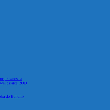
łnosprawnością
towej działce ROD
czka do Bohonik