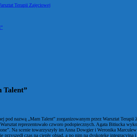
M”
 Talent”
nej pod nazwą „Mam Talent” zorganizowanym przez Warsztat Terapii Z
rsztat reprezentowało czworo podopiecznych. Agata Bitiucka wykona
lone”. Na scenie towarzyszyły im Anna Dowgier i Weronika Marculewic
 przyszedł czas na ciepły obiad, a po nim na dyskotekę integracyjną 