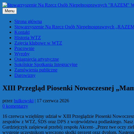
Przejdź
do
Menu
treści
Strona główna
Stowarzyszenie Na Rzecz Osób Niepełnosprawnych „RAZE
Kontakt
Historia WTZ
Zajęcia klubowe w WTZ
Pracownie
Wyroby
Osiągnięcia artystyczne
Sokólskie Spotkania Integracyjne
Zamówienia publiczne
Darowizny
XIII Przegląd Piosenki Nowoczesnej „Mam
przez
bulkowski
|
17 czerwca 2026
0 komentarzy
16 czerwca wzięliśmy udział w XIII Przeglądzie Piosenki Nowoczes
zespołów z WTZ, ŚDS oraz DPS z województwa podlaskiego. Nasz Wa
Gardziejczyk zaśpiewał przebój zespołu Akcent- „Przez twe oczy zie
występie uczestnikom wręczono słodki prezent oraz dyplom. Następnie