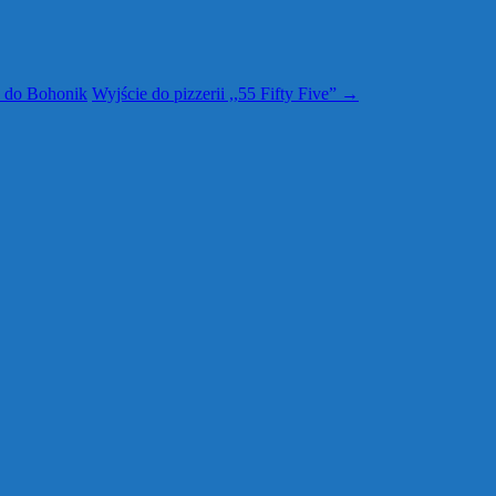
a do Bohonik
Wyjście do pizzerii ,,55 Fifty Five”
→