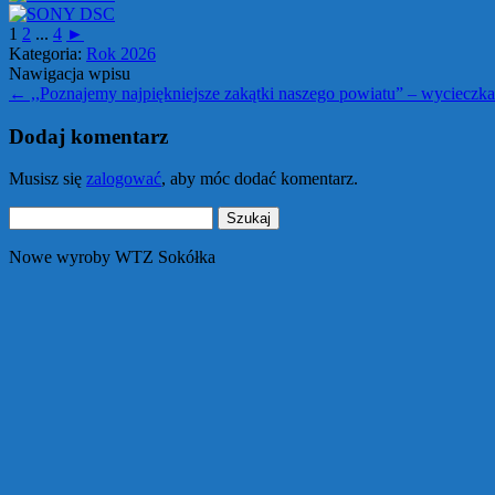
1
2
...
4
►
Kategoria:
Rok 2026
Nawigacja wpisu
←
,,Poznajemy najpiękniejsze zakątki naszego powiatu” – wycieczk
Dodaj komentarz
Musisz się
zalogować
, aby móc dodać komentarz.
Szukaj:
Nowe wyroby WTZ Sokółka