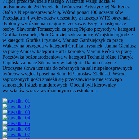
7 lipca przedstawiciele naszego Warsztatu wzięli udział w
podsumowaniu 26 Przeglądu Twórczości Artystycznej Na Rzecz
Osób z Niepełnosprawnością. Wśród ponad 100 uczestników
Przeglądu z 4 województw uczestnicy z naszego WTZ otrzymali
dyplomy wyróżnienia i nagrody rzeczowe. Były to następujące
osoby: Sławomir Tomaszycki za pracę Piękno przyrody w kategorii
Grafika i rysunek, Piotr Gardziejczyk za pracę W rajskim ogrodzie
w kategorii Grafika i rysunek, Mariusz Gardziejczyk za pracę
Wakacyjna przygoda w kategorii Grafika i rysunek, Janina Gieniusz
za pracę Anioł w kategorii Haft i koronka, Marcin Rećko za pracę
Pocztówka bożonarodzeniowa w kategorii Techniki różne i Patryk
Łapiński za pracę Siła natury w kategorii Tkanina i szycie.
Uroczyste słowa uznania do zebranych na sali niepełnosprawnych
twórców wygłosił poseł na Sejm RP Jarosław Zieliński. Wśród
zaproszonych gości znaleźli się przedstawiciele miejscowego
samorządu i służb mundurowych. Obecni byli kierownicy
warsztatów wraz z wyróżnionymi uczestnikami.