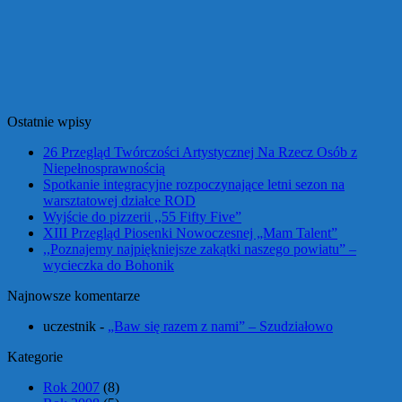
Ostatnie wpisy
26 Przegląd Twórczości Artystycznej Na Rzecz Osób z
Niepełnosprawnością
Spotkanie integracyjne rozpoczynające letni sezon na
warsztatowej działce ROD
Wyjście do pizzerii ,,55 Fifty Five”
XIII Przegląd Piosenki Nowoczesnej „Mam Talent”
,,Poznajemy najpiękniejsze zakątki naszego powiatu” –
wycieczka do Bohonik
Najnowsze komentarze
uczestnik
-
„Baw się razem z nami” – Szudziałowo
Kategorie
Rok 2007
(8)