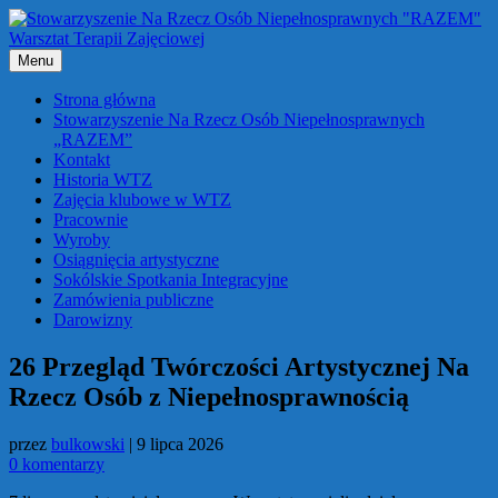
Przejdź
do
treści
Menu
Strona główna
Stowarzyszenie Na Rzecz Osób Niepełnosprawnych
„RAZEM”
Kontakt
Historia WTZ
Zajęcia klubowe w WTZ
Pracownie
Wyroby
Osiągnięcia artystyczne
Sokólskie Spotkania Integracyjne
Zamówienia publiczne
Darowizny
26 Przegląd Twórczości Artystycznej Na
Rzecz Osób z Niepełnosprawnością
przez
bulkowski
|
9 lipca 2026
0 komentarzy