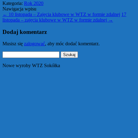
Kategoria:
Rok 2020
Nawigacja wpisu
←
10 listopada – Zajęcia klubowe w WTZ w formie zdalnej
17
listopada – zajęcia klubowe w WTZ w formie zdalnej
→
Dodaj komentarz
Musisz się
zalogować
, aby móc dodać komentarz.
Szukaj:
Nowe wyroby WTZ Sokółka