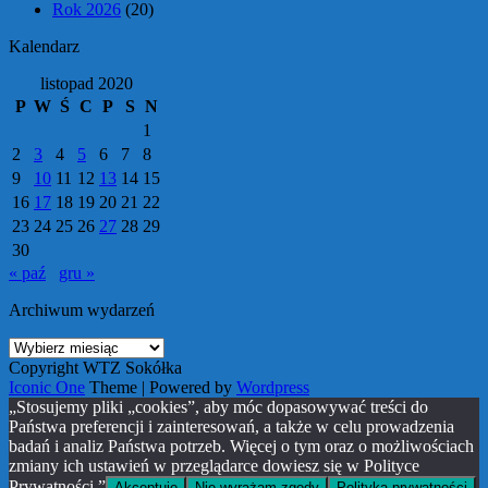
Rok 2026
(20)
Kalendarz
listopad 2020
P
W
Ś
C
P
S
N
1
2
3
4
5
6
7
8
9
10
11
12
13
14
15
16
17
18
19
20
21
22
23
24
25
26
27
28
29
30
« paź
gru »
Archiwum wydarzeń
Archiwum
wydarzeń
Copyright WTZ Sokółka
Iconic One
Theme | Powered by
Wordpress
„Stosujemy pliki „cookies”, aby móc dopasowywać treści do
Państwa preferencji i zainteresowań, a także w celu prowadzenia
badań i analiz Państwa potrzeb. Więcej o tym oraz o możliwościach
zmiany ich ustawień w przeglądarce dowiesz się w Polityce
Prywatności.”
Akceptuję
Nie wyrażam zgody
Polityka prywatności