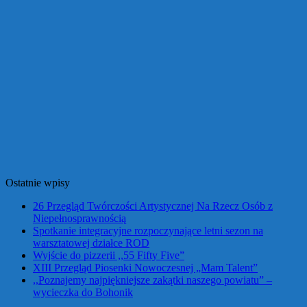
Ostatnie wpisy
26 Przegląd Twórczości Artystycznej Na Rzecz Osób z
Niepełnosprawnością
Spotkanie integracyjne rozpoczynające letni sezon na
warsztatowej działce ROD
Wyjście do pizzerii ,,55 Fifty Five”
XIII Przegląd Piosenki Nowoczesnej „Mam Talent”
,,Poznajemy najpiękniejsze zakątki naszego powiatu” –
wycieczka do Bohonik