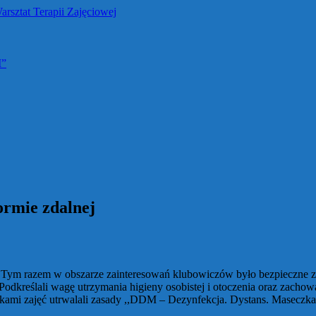
M”
ormie zdalnej
Tym razem w obszarze zainteresowań klubowiczów było bezpieczne zac
odkreślali wagę utrzymania higieny osobistej i otoczenia oraz zacho
ikami zajęć utrwalali zasady ,,DDM – Dezynfekcja. Dystans. Maseczka