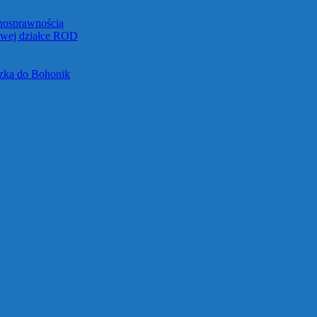
łnosprawnością
towej działce ROD
czka do Bohonik