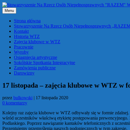
Przejdź
do
Menu
treści
Strona główna
Stowarzyszenie Na Rzecz Osób Niepełnosprawnych „RAZE
Kontakt
Historia WTZ
Zajęcia klubowe w WTZ
Pracownie
Wyroby
Osiągnięcia artystyczne
Sokólskie Spotkania Integracyjne
Zamówienia publiczne
Darowizny
17 listopada – zajęcia klubowe w WTZ w f
przez
bulkowski
|
17 listopada 2020
0 komentarzy
Kolejny raz zajęcia klubowe w WTZ odbywały się w formie zdalnej. 
wśród uczestników właściwą etykietę postępowania prewencyjnego. P
Podlaskiego. Poprzez nawiązanie kantaków telefonicznych z uczestn
Prezentujemy przemyślenia naszych podopiecznych w tym zakresie.