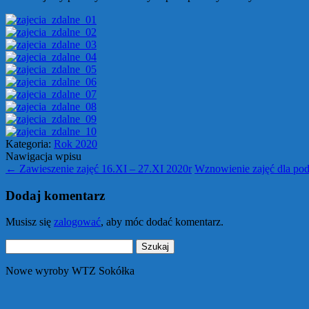
Kategoria:
Rok 2020
Nawigacja wpisu
←
Zawieszenie zajęć 16.XI – 27.XI 2020r
Wznowienie zajęć dla po
Dodaj komentarz
Musisz się
zalogować
, aby móc dodać komentarz.
Szukaj:
Nowe wyroby WTZ Sokółka