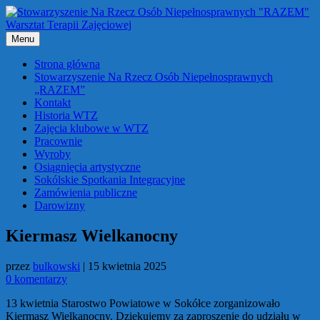
Przejdź
do
treści
Menu
Strona główna
Stowarzyszenie Na Rzecz Osób Niepełnosprawnych
„RAZEM”
Kontakt
Historia WTZ
Zajęcia klubowe w WTZ
Pracownie
Wyroby
Osiągnięcia artystyczne
Sokólskie Spotkania Integracyjne
Zamówienia publiczne
Darowizny
Kiermasz Wielkanocny
przez
bulkowski
|
15 kwietnia 2025
0 komentarzy
13 kwietnia Starostwo Powiatowe w Sokółce zorganizowało
Kiermasz Wielkanocny. Dziękujemy za zaproszenie do udziału w