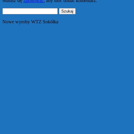
Musisz się
zalogować
, aby móc dodać komentarz.
Szukaj:
Nowe wyroby WTZ Sokółka