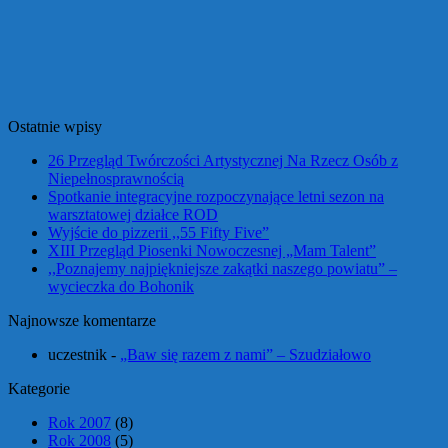
Ostatnie wpisy
26 Przegląd Twórczości Artystycznej Na Rzecz Osób z
Niepełnosprawnością
Spotkanie integracyjne rozpoczynające letni sezon na
warsztatowej działce ROD
Wyjście do pizzerii ,,55 Fifty Five”
XIII Przegląd Piosenki Nowoczesnej „Mam Talent”
,,Poznajemy najpiękniejsze zakątki naszego powiatu” –
wycieczka do Bohonik
Najnowsze komentarze
uczestnik
-
„Baw się razem z nami” – Szudziałowo
Kategorie
Rok 2007
(8)
Rok 2008
(5)