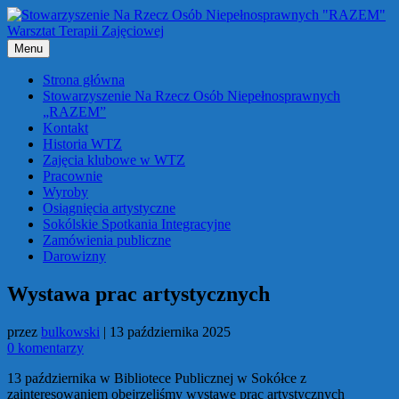
Przejdź
do
treści
Menu
Strona główna
Stowarzyszenie Na Rzecz Osób Niepełnosprawnych
„RAZEM”
Kontakt
Historia WTZ
Zajęcia klubowe w WTZ
Pracownie
Wyroby
Osiągnięcia artystyczne
Sokólskie Spotkania Integracyjne
Zamówienia publiczne
Darowizny
Wystawa prac artystycznych
przez
bulkowski
|
13 października 2025
0 komentarzy
13 października w Bibliotece Publicznej w Sokółce z
zainteresowaniem obejrzeliśmy wystawę prac artystycznych