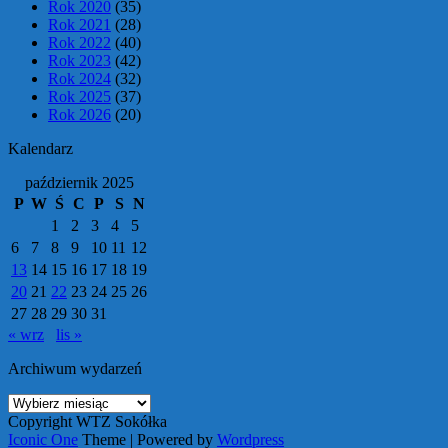
Rok 2020
(35)
Rok 2021
(28)
Rok 2022
(40)
Rok 2023
(42)
Rok 2024
(32)
Rok 2025
(37)
Rok 2026
(20)
Kalendarz
październik 2025
P
W
Ś
C
P
S
N
1
2
3
4
5
6
7
8
9
10
11
12
13
14
15
16
17
18
19
20
21
22
23
24
25
26
27
28
29
30
31
« wrz
lis »
Archiwum wydarzeń
Archiwum
wydarzeń
Copyright WTZ Sokółka
Iconic One
Theme | Powered by
Wordpress