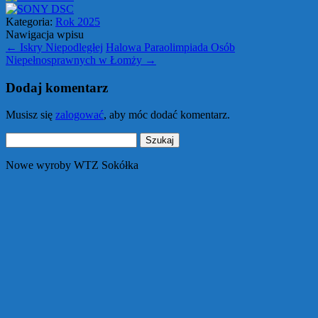
Kategoria:
Rok 2025
Nawigacja wpisu
←
Iskry Niepodległej
Halowa Paraolimpiada Osób
Niepełnosprawnych w Łomży
→
Dodaj komentarz
Musisz się
zalogować
, aby móc dodać komentarz.
Szukaj:
Nowe wyroby WTZ Sokółka