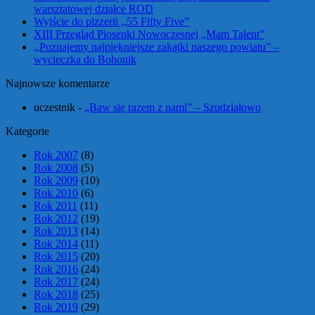
warsztatowej działce ROD
Wyjście do pizzerii ,,55 Fifty Five”
XIII Przegląd Piosenki Nowoczesnej „Mam Talent”
,,Poznajemy najpiękniejsze zakątki naszego powiatu” –
wycieczka do Bohonik
Najnowsze komentarze
uczestnik
-
„Baw się razem z nami” – Szudziałowo
Kategorie
Rok 2007
(8)
Rok 2008
(5)
Rok 2009
(10)
Rok 2010
(6)
Rok 2011
(11)
Rok 2012
(19)
Rok 2013
(14)
Rok 2014
(11)
Rok 2015
(20)
Rok 2016
(24)
Rok 2017
(24)
Rok 2018
(25)
Rok 2019
(29)