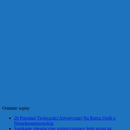
Ostatnie wpisy
26 Przegląd Twórczości Artystycznej Na Rzecz Osób z
Niepełnosprawnością
Spotkanie integracyjne rozpoczynające letni sezon na